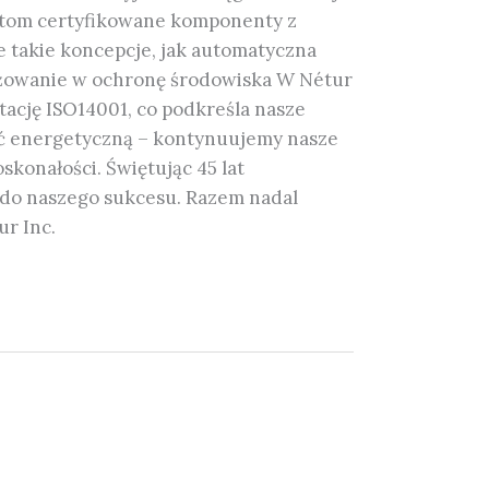
entom certyfikowane komponenty z
e takie koncepcje, jak automatyczna
ażowanie w ochronę środowiska W Nétur
ację ISO14001, co podkreśla nasze
ść energetyczną – kontynuujemy nasze
konałości. Świętując 45 lat
ę do naszego sukcesu. Razem nadal
ur Inc.