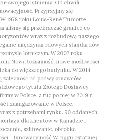
ie swojego istnienia. Od chwili
nowacyjność. Przyjrzyjmy się
 W 1978 roku Louis-René Turcotte
araliśmy się przekraczać granice co
ch horyzontów wraz z rozbudową naszego
trzeganie międzynarodowych standardów
przemyśle lotniczym. W 2007 roku
ziom. Nowa tożsamość, nowe możliwości
adzką do większego budynku. W 2014
szą zależność od podwykonawców.
estiżowego tytułu Złotego Dostawcy
my w Polsce, a tuż po niej w 2019 r.
ść i zaangażowanie w Polsce.
wraz z potrzebami rynku. 90 oddanych
montażu dla klientów w Kanadzie i
toczenie, szlifowanie, obróbkę
tości. Innowacyjność W ciągu ostatniej