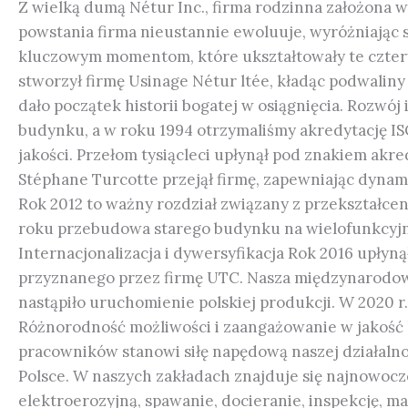
Z wielką dumą Nétur Inc., firma rodzinna założona w
powstania firma nieustannie ewoluuje, wyróżniając 
kluczowym momentom, które ukształtowały te cztery
stworzył firmę Usinage Nétur ltée, kładąc podwaliny
dało początek historii bogatej w osiągnięcia. Rozw
budynku, a w roku 1994 otrzymaliśmy akredytację 
jakości. Przełom tysiącleci upłynął pod znakiem ak
Stéphane Turcotte przejął firmę, zapewniając dyna
Rok 2012 to ważny rozdział związany z przekształc
roku przebudowa starego budynku na wielofunkcyjną
Internacjonalizacja i dywersyfikacja Rok 2016 upły
przyznanego przez firmę UTC. Nasza międzynarodowa e
nastąpiło uruchomienie polskiej produkcji. W 2020 
Różnorodność możliwości i zaangażowanie w jakość 
pracowników stanowi siłę napędową naszej działalnoś
Polsce. W naszych zakładach znajduje się najnowocze
elektroerozyjną, spawanie, docieranie, inspekcję, m