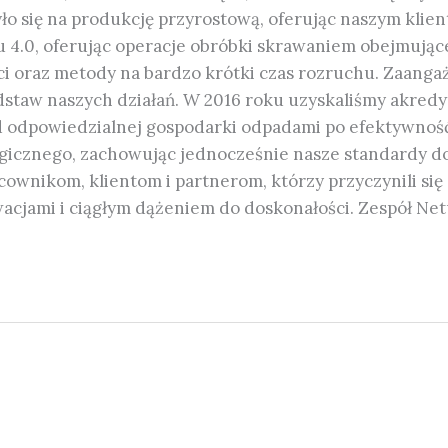
o się na produkcję przyrostową, oferując naszym kli
u 4.0, oferując operacje obróbki skrawaniem obejmując
i oraz metody na bardzo krótki czas rozruchu. Zaang
staw naszych działań. W 2016 roku uzyskaliśmy akredyt
d odpowiedzialnej gospodarki odpadami po efektywno
icznego, zachowując jednocześnie nasze standardy dos
ownikom, klientom i partnerom, którzy przyczynili si
acjami i ciągłym dążeniem do doskonałości. Zespół Net