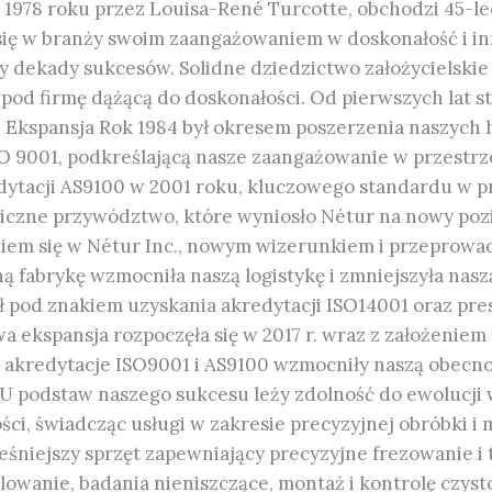
 1978 roku przez Louisa-René Turcotte, obchodzi 45-lec
się w branży swoim zaangażowaniem w doskonałość i in
 dekady sukcesów. Solidne dziedzictwo założycielskie
 pod firmę dążącą do doskonałości. Od pierwszych lat st
ój i Ekspansja Rok 1984 był okresem poszerzenia naszy
ISO 9001, podkreślającą nasze zaangażowanie w przes
redytacji AS9100 w 2001 roku, kluczowego standardu w 
miczne przywództwo, które wyniosło Nétur na nowy po
eniem się w Nétur Inc., nowym wizerunkiem i przeprow
 fabrykę wzmocniła naszą logistykę i zmniejszyła na
nął pod znakiem uzyskania akredytacji ISO14001 oraz pr
kspansja rozpoczęła się w 2017 r. wraz z założeniem fir
r. akredytacje ISO9001 i AS9100 wzmocniły naszą obecno
U podstaw naszego sukcesu leży zdolność do ewolucji 
ci, świadcząc usługi w zakresie precyzyjnej obróbki i 
śniejszy sprzęt zapewniający precyzyjne frezowanie i 
alowanie, badania nieniszczące, montaż i kontrolę czys